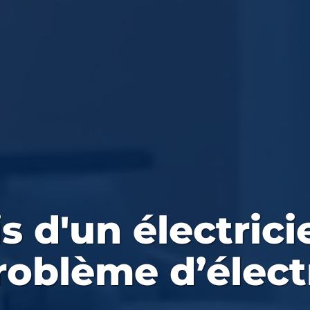
s d'un électric
roblème d’électr