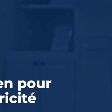
ien pour
icité