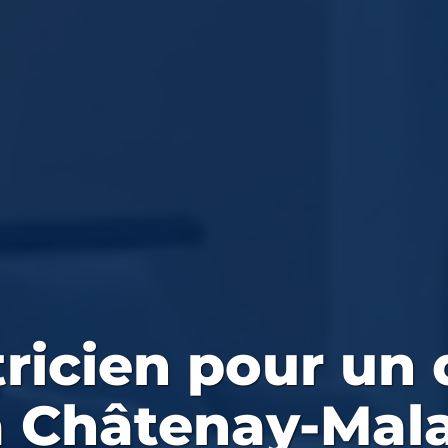
tricien
pour un
à Châtenay-Mala