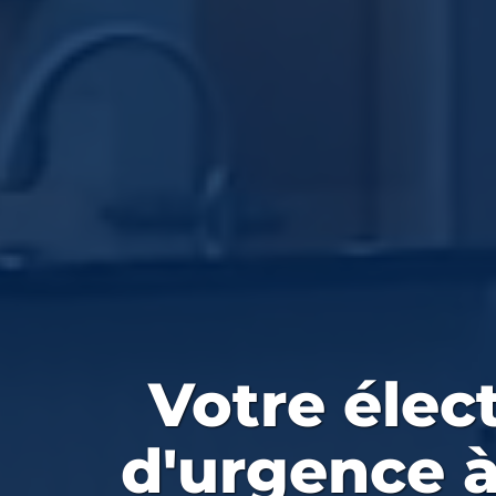
Votre
élec
d'urgence