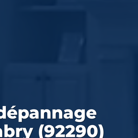
 dépannage
bry (92290)