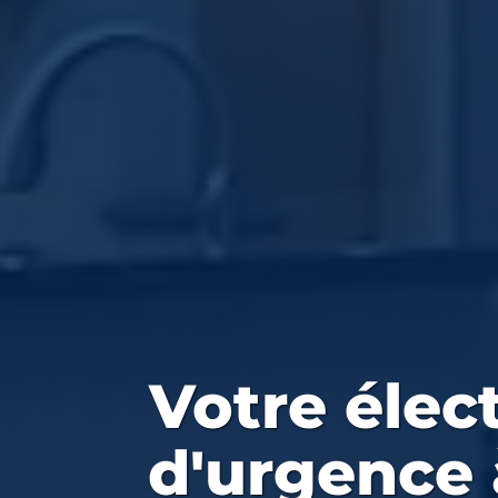
Votre
élec
d'urgence