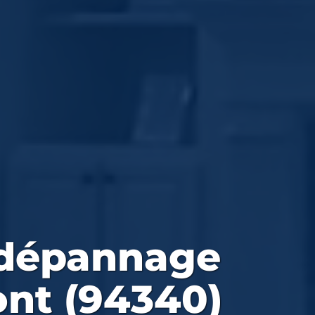
 dépannage
Pont (94340)