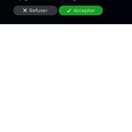
Refuser
Accepter
Un
électricien
passionné
,
un rapport qualité/prix
inégalé
Vous êtes à la recherche d'un
électricien
pour un
dépannage d'urgence
à Neuilly-sur-Seine
(92200)
?
La transparence est au cœur de notre philosophie
chez
L'Art et la Manière
. Nous croyons en une