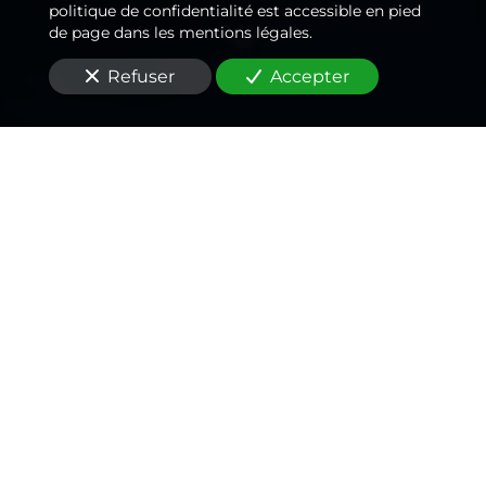
politique de confidentialité est accessible en pied
de page dans les mentions légales.
Refuser
Accepter
Un
électricien
passionné
,
un rapport qualité/prix
inégalé
Situés
à Orly (94310)
, vous recherchez un
électricien
pour un
dépannage d'urgence
?
Chez
L'Art et la Manière
, nous valorisons