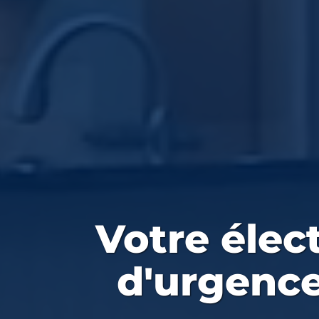
Votre
élec
d'urgenc