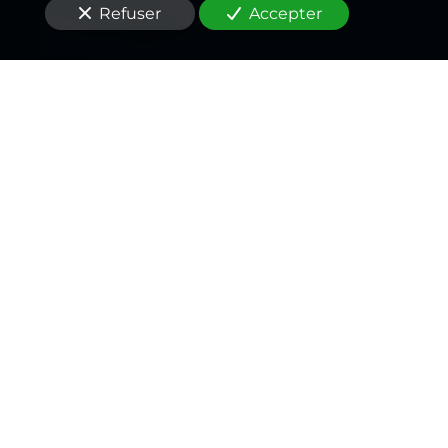
Refuser
Accepter
Un
électricien
passionné
,
un rapport qualité/prix
inégalé
Vous êtes à la recherche d'un
électricien
pour un
dépannage d'urgence
à Thorigny-sur-Marne
(77400)
?
Les compétences techniques et l’expérience
accumulée dans le domaine de l’
installation
électrique basse tension
, la
remise aux normes