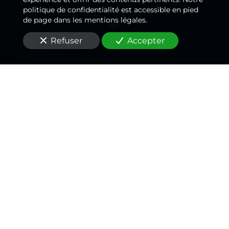
politique de confidentialité est accessible en pied
de page dans les mentions légales.
Refuser
Accepter
Un
électricien
passionné
,
un rapport qualité/prix
inégalé
Vous êtes à la recherche d'un
électricien
pour un
dépannage d'urgence
au Plessis-Robinson
(92350)
?