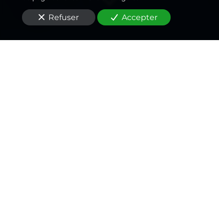
Refuser
Accepter
Un
plombier
passionné
,
un rapport qualité/prix
inégalé
Vous êtes à la recherche d'un
plombier
pour un
dépannage d'urgence
au Plessis-Trévise
(94420)
?
L'Art et la Manière
se distingue par son
engagement envers l'excellence. Notre équipe